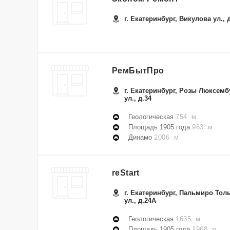
г. Екатеринбург, Викулова ул., 
РемБытПро
г. Екатеринбург, Розы Люксемб
ул., д.34
Геологическая
754 м
Площадь 1905 года
963 м
Динамо
2006 м
reStart
г. Екатеринбург, Пальмиро Тол
ул., д.24А
Геологическая
1635 м
Площадь 1905 года
1968 м