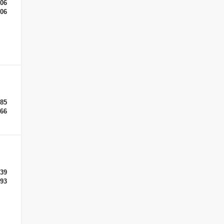
-06
-06
-85
-66
-39
-93