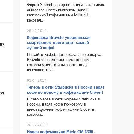
Фирма Xiaomi порадовала взыскательную
общественность выпуском новой,
капсульной кофемашины Mijia N1,
каковая...
28.10.2014
Кофеварка Bruvelo управляемая
смартфоном приготовит самый
-97
лучший кофе!
На сайте Kickstarter показана кофеварка
Bruvelo управляемая смартфоном,
которая умеет фильтровать воду,
взвешивать и...
03.04.2014
Теперь в сети Starbucks в России варят
кофе по новому в кофемашине Clover!
-27
С сего марта в сети кофеен Starbucks в
России, варят кофе по-новому в
инновационной кофемашине Clover в
которой,...
20.12.2013
Новая кофемашина Miele CM 6300 -