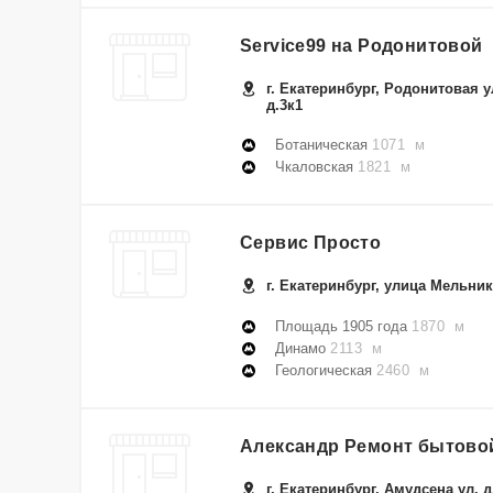
Service99 на Родонитовой
г. Екатеринбург, Родонитовая у
д.3к1
Ботаническая
1071 м
Чкаловская
1821 м
Сервис Просто
г. Екатеринбург, улица Мельник
Площадь 1905 года
1870 м
Динамо
2113 м
Геологическая
2460 м
Александр Ремонт бытово
г. Екатеринбург, Амудсена ул. д