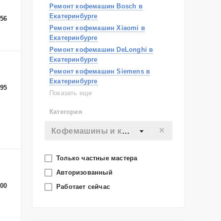
Ремонт кофемашин Bosch в
Екатеринбурге
-56
Ремонт кофемашин Xiaomi в
Екатеринбурге
Ремонт кофемашин DeLonghi в
Екатеринбурге
Ремонт кофемашин Siemens в
Екатеринбурге
-95
Ремонт кофемашин Electrolux в
Показать еще
Екатеринбурге
Категория
Ремонт кофемашин AEG в
Екатеринбурге
Кофемашины и кофеварки
Ремонт кофемашин Jura в
Екатеринбурге
Ремонт кофемашин Miele в
Только частные мастера
Екатеринбурге
Авторизованный
Ремонт кофемашин Philips Saeco в
-00
Работает сейчас
Екатеринбурге