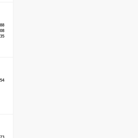
-88
-08
-35
454
-73