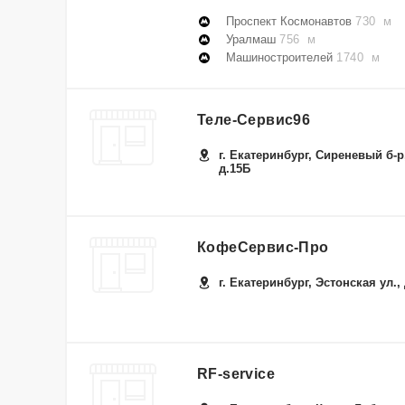
Проспект Космонавтов
730 м
Уралмаш
756 м
Машиностроителей
1740 м
Теле-Сервис96
г. Екатеринбург, Сиреневый б-р
д.15Б
КофеСервис-Про
г. Екатеринбург, Эстонская ул., 
RF-service