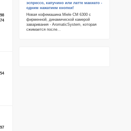
эспрессо, капучино или латте макиато -
одним нажатием кнопки!
Новая кофемашина Miele CM 6300 с
-98
фирменной, динамической камерой
-74
заваривания - AromaticSystem, которая
сжимается после...
-54
-97