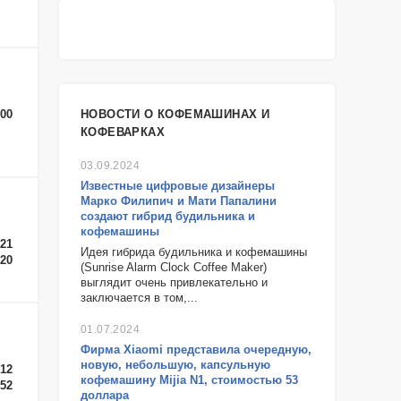
-00
НОВОСТИ О КОФЕМАШИНАХ И
КОФЕВАРКАХ
03.09.2024
Известные цифровые дизайнеры
Марко Филипич и Мати Папалини
создают гибрид будильника и
кофемашины
-21
Идея гибрида будильника и кофемашины
-20
(Sunrise Alarm Clock Coffee Maker)
выглядит очень привлекательно и
заключается в том,...
01.07.2024
Фирма Xiaomi представила очередную,
новую, небольшую, капсульную
-12
кофемашину Mijia N1, стоимостью 53
-52
доллара