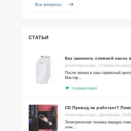
Все вопросы
СТАТЬИ
Как заменить сливной насос
более года назад
Стиральные маши
После звонка в наш сервисный центр
Мастер...
3 комментария
CD Привод не работает? Пом
более года назад
Дисковводы, CD/
Электрическая техника нередко лома
этих...