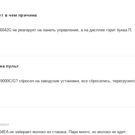
т в чем причина
042G не реагирует на панель управления, а на дисплее горит буква П.
на пульт
000C/G? сбросил на заводские установки, все сбросились, перегрузил
варки
EA не забирает молоко из стакана. Пара много, но молоко не идет.