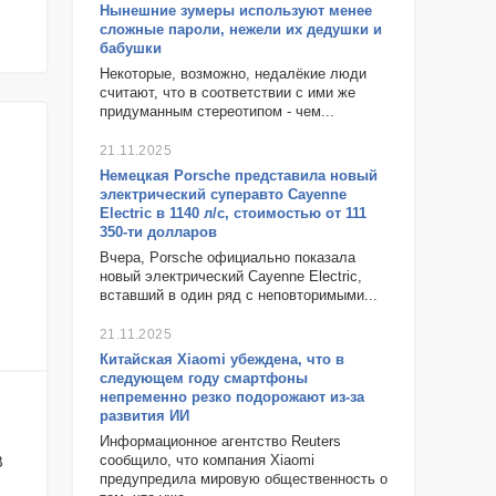
Нынешние зумеры используют менее
сложные пароли, нежели их дедушки и
бабушки
Некоторые, возможно, недалёкие люди
считают, что в соответствии с ими же
придуманным стереотипом - чем...
21.11.2025
Немецкая Porsche представила новый
электрический суперавто Cayenne
Electric в 1140 л/с, стоимостью от 111
350-ти долларов
Вчера, Porsche официально показала
новый электрический Cayenne Electric,
вставший в один ряд с неповторимыми...
21.11.2025
Китайская Xiaomi убеждена, что в
следующем году смартфоны
непременно резко подорожают из-за
развития ИИ
Информационное агентство Reuters
сообщило, что компания Xiaomi
В
предупредила мировую общественность о