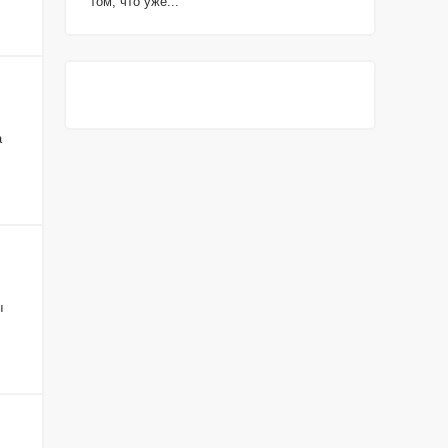
том, что уже...
а
ы