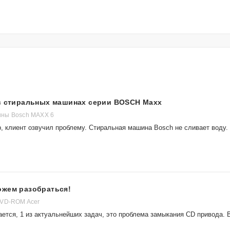
 в стиральных машинах серии BOSCH Maxx
ны Bosch MAXX 6
, клиент озвучил проблему. Стиральная машина Bosch не сливает воду.
ожем разобраться!
DVD-ROM Acer
ется, 1 из актуальнейших задач, это проблема замыкания CD привода. 