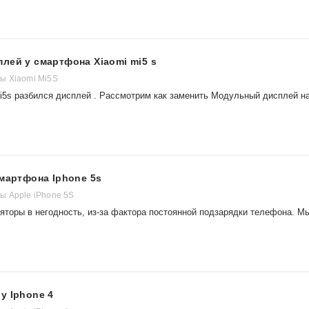
лей у смартфона Xiaomi mi5 s
ы Xiaomi Mi5S
i5s разбился дисплей . Рассмотрим как заменить Модульный дисплей н
смартфона Iphone 5s
 Apple iPhone 5S
яторы в негодность, из-за фактора постоянной подзарядки телефона. М
у Iphone 4