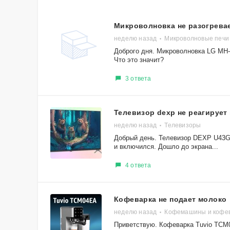
Микроволновка не разогревае
неделю назад
Микроволновые печи
Доброго дня. Микроволновка LG MH-6
Что это значит?
3 ответа
Телевизор dexp не реагирует 
неделю назад
Телевизоры
Добрый день. Телевизор DEXP U43G9
и включился. Дошло до экрана...
4 ответа
Кофеварка не подает молоко
неделю назад
Кофемашины и кофе
Приветствую. Кофеварка Tuvio TCM04