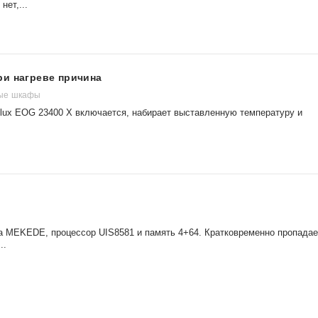
нет,...
ри нагреве причина
вые шкафы
olux EOG 23400 X включается, набирает выставленную температуру и
а MEKEDE, процессор UIS8581 и память 4+64. Кратковременно пропадае
..