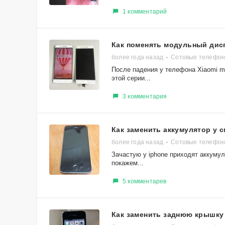
1 комментарий
Как поменять модульный дисп
более года назад
Сотовые телефон
После падения у телефона Xiaomi m
этой серии...
3 комментария
Как заменить аккумулятор у 
более года назад
Сотовые телефоны
Зачастую у iphone приходят аккумул
покажем...
5 комментарев
Как заменить заднюю крышку 