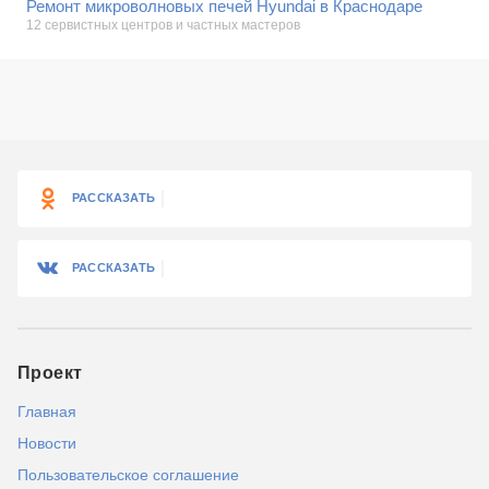
Ремонт микроволновых печей Hyundai в Краснодаре
не заряжается
12 сервистных центров и частных мастеров
попала вода
чистка ноутбука
Android
Показать еще
самопроизвольное выключение
перепрошивка
замена матрицы
Ремонт стиральных машин
РАССКАЗАТЬ
РАССКАЗАТЬ
Проект
Главная
Новости
Пользовательское соглашение