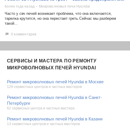
Bosch
более года назад
Микроволновые печи Hyundai
Asus
Часто у свч печей возникает проблема, что она включается,
Lenovo
Показать еще
тарелка крутится, но она перестает греть.Сейчас мы разберем
такой...
Philips
Категория
Apple
0 комментарев
Indesit
Микроволновые печи
JBL
Сотовые телефоны
Телевизоры
СЕРВИСЫ И МАСТЕРА ПО РЕМОНТУ
Стиральные машины
МИКРОВОЛНОВЫХ ПЕЧЕЙ HYUNDAI
Планшеты
Ноутбуки
Ремонт микроволновых печей Hyundai в Москве
Холодильники
Показать еще
129 сервистных центров и частных мастеров
Микроволновые печи
Ремонт микроволновых печей Hyundai в Санкт-
Проблемы по тегам
Посудомоечные машины
Петербурге
Наушники
Выберите...
62 сервисных центра и частных мастера
Пылесосы
Ремонт микроволновых печей Hyundai в Казани
батарея
13 сервистных центров и частных мастеров
не включается