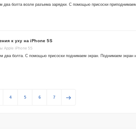
м два болта возле разъема зарядки. С помощью присоски приподнимае
ния к уху на iPhone 5S
 Apple iPhone 5S
м два болта. С помощью присоски поднимаем экран. Поднимаем экран 
4
5
6
7