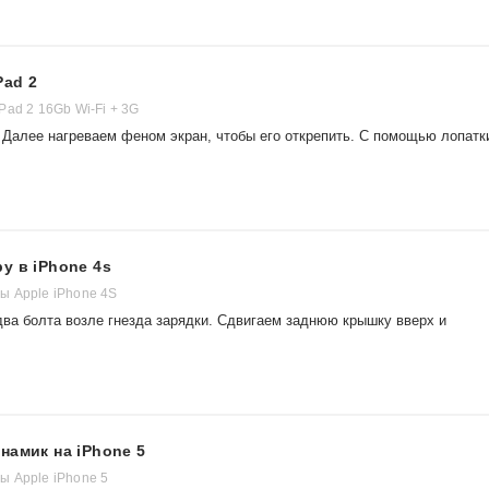
Pad 2
Pad 2 16Gb Wi-Fi + 3G
алее нагреваем феном экран, чтобы его открепить. С помощью лопатк
у в iPhone 4s
 Apple iPhone 4S
а болта возле гнезда зарядки. Сдвигаем заднюю крышку вверх и
намик на iPhone 5
 Apple iPhone 5