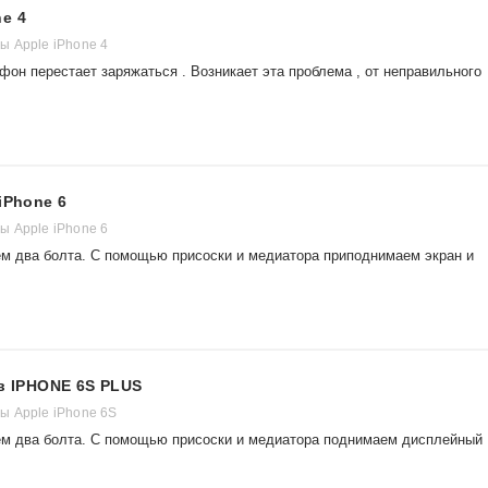
e 4
 Apple iPhone 4
фон перестает заряжаться . Возникает эта проблема , от неправильного
iPhone 6
 Apple iPhone 6
м два болта. С помощью присоски и медиатора приподнимаем экран и
 в IPHONE 6S PLUS
 Apple iPhone 6S
ем два болта. С помощью присоски и медиатора поднимаем дисплейный