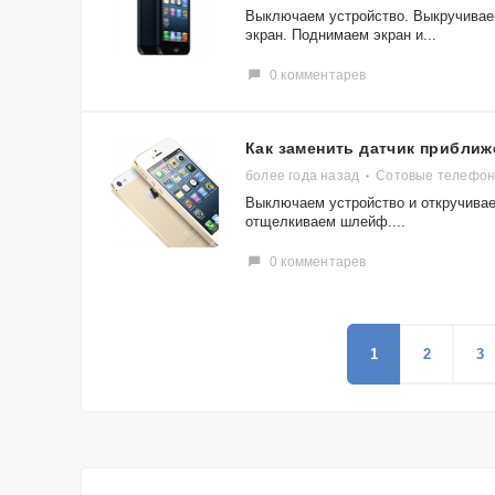
Выключаем устройство. Выкручивае
экран. Поднимаем экран и...
0 комментарев
Как заменить датчик приближе
более года назад
Сотовые телефоны
Выключаем устройство и откручивае
отщелкиваем шлейф....
0 комментарев
1
2
3