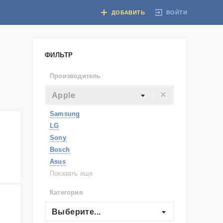
ВОЙТИ
ДОБАВИТЬ
ФИЛЬТР
Производитель
Apple
Samsung
LG
Sony
Bosch
Asus
Lenovo
Показать еще
Philips
Категория
Apple
Indesit
Выберите...
JBL