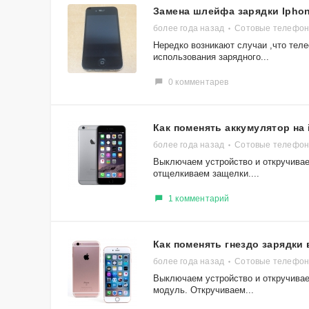
Замена шлейфа зарядки Iphon
более года назад
Сотовые телефоны
Нередко возникают случаи ,что теле
использования зарядного...
0 комментарев
​Как поменять аккумулятор на 
более года назад
Сотовые телефоны
Выключаем устройство и откручивае
отщелкиваем защелки....
1 комментарий
​Как поменять гнездо зарядки
более года назад
Сотовые телефоны
Выключаем устройство и откручива
модуль. Откручиваем...