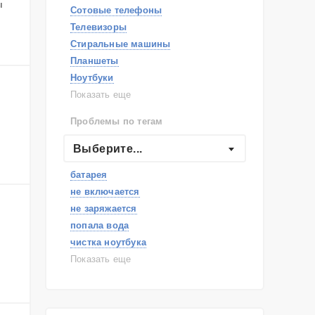
ы
Сотовые телефоны
Телевизоры
Стиральные машины
Планшеты
Ноутбуки
Холодильники
Показать еще
Микроволновые печи
Проблемы по тегам
Посудомоечные машины
Наушники
Выберите...
Пылесосы
батарея
не включается
не заряжается
попала вода
чистка ноутбука
Android
Показать еще
самопроизвольное выключение
перепрошивка
замена матрицы