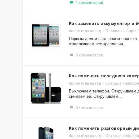
1 комментарий
Как заменить аккумулятор в i
более года назад
Планшеты Apple i
Первым делом выключаем планшет. Д
отщелкиваем все крепления...
0 комментарев
​Как поменять переднюю камер
более года назад
Сотовые телефоны
Выключаем телефон. Откручиваем дв
снимаем ее. Откручиваем...
0 комментарев
Как поменять разговорный ди
более года назад
Сотовые телефоны