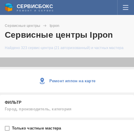
СЕРВИСБОКС
РЕМОНТ И СЕРВИС
ВОЙТИ
Сервисные центры
Ippon
Я забыл пароль
Сервисные центры Ippon
СЕРВИСЫ И МАСТЕРА
Найдено 323 сервис-центра (21 авторизованный) и частных мастера
Регистрация
ВОПРОСЫ И ОТВЕТЫ
СТАТЬИ О РЕМОНТЕ
Ремонт иппон на карте
НОВОСТИ
ДОБАВИТЬ СЕРВИСНЫЙ ЦЕНТР ИЛИ ЧАСТНОГО МАСТЕРА
ФИЛЬТР
Город, производитель, категория
ЗАДАТЬ ВОПРОС МАСТЕРАМ
Город
Только частные мастера
Выберите...