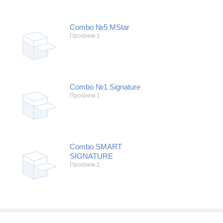
Холодильники
Показать еще
Микроволновые печи
Проблемы по тегам
Посудомоечные машины
Combo №5 MStar
Проблем 1
Наушники
Выберите...
Пылесосы
не включается
стоимость замены
не заряжается
Combo №1 Signature
самопроизвольное выключение
Проблем 1
возможность ремонта
самостоятельный ремонт
Показать еще
консультация
выдает ошибку
Combo SMART
плохо работает
SIGNATURE
Проблем 1
решение проблемы