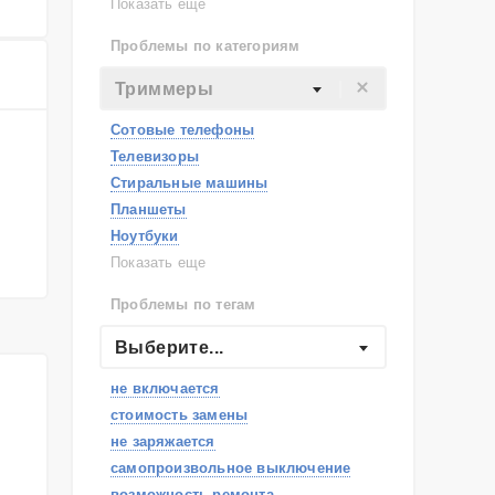
Lenovo
Показать еще
Philips
Проблемы по категориям
Apple
Indesit
Триммеры
JBL
Сотовые телефоны
Телевизоры
Стиральные машины
Планшеты
Ноутбуки
Холодильники
Показать еще
Микроволновые печи
Проблемы по тегам
Посудомоечные машины
Наушники
Выберите...
Пылесосы
не включается
стоимость замены
не заряжается
самопроизвольное выключение
возможность ремонта