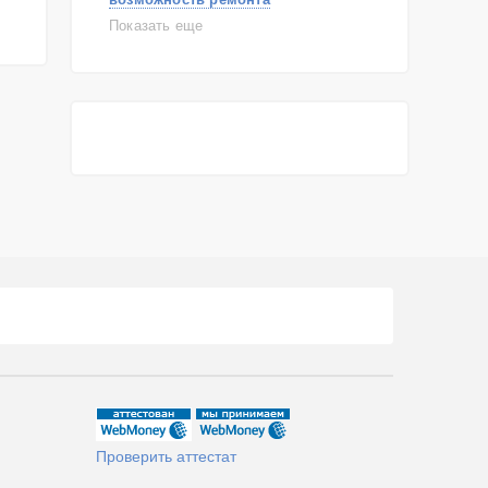
самостоятельный ремонт
Показать еще
консультация
выдает ошибку
плохо работает
решение проблемы
Проверить аттестат