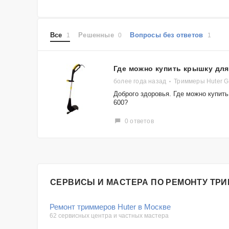
Все
Решенные
Вопросы без ответов
1
0
1
Где можно купить крышку дл
более года назад
Триммеры Huter G
Доброго здоровья. Где можно купить
600?
0 ответов
СЕРВИСЫ И МАСТЕРА ПО РЕМОНТУ ТР
Ремонт триммеров Huter в Москве
62 сервисных центра и частных мастера