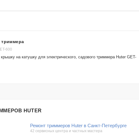
я триммера
ET-600
 крышку на катушку для электрического, садового триммера Huter GET-
ИММЕРОВ HUTER
Ремонт триммеров Huter в Санкт-Петербурге
42 сервисных центра и частных мастера