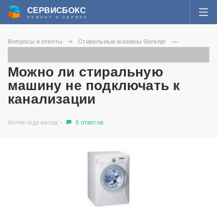
СЕРВИСБОКС
РЕМОНТ И СЕРВИС
ВОЙТИ
Вопросы и ответы
Стиральные машины Gorenje
Я забыл пароль
EWS 52091 U
СЕРВИСЫ И МАСТЕРА
Можно ли стиральную машину не подключать к канализации
Можно ли стиральную
Регистрация
машину не подключать к
ВОПРОСЫ И ОТВЕТЫ
канализации
СТАТЬИ О РЕМОНТЕ
более года назад
6 ответов
НОВОСТИ
ДОБАВИТЬ СЕРВИСНЫЙ ЦЕНТР ИЛИ ЧАСТНОГО МАСТЕРА
ЗАДАТЬ ВОПРОС МАСТЕРАМ