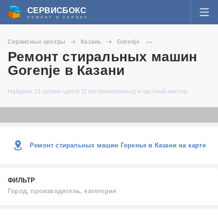
СЕРВИСБОКС
РЕМОНТ И СЕРВИС
ВОЙТИ
Сервисные центры
Казань
Gorenje
Я забыл пароль
Ремонт стиральных машин
Стиральные машины
СЕРВИСЫ И МАСТЕРА
Gorenje в Казани
Регистрация
ВОПРОСЫ И ОТВЕТЫ
Найдено 21 сервис-центр (2 авторизованных) и частный мастер
СТАТЬИ О РЕМОНТЕ
НОВОСТИ
Ремонт стиральных машин Горенье в Казани на карте
ДОБАВИТЬ СЕРВИСНЫЙ ЦЕНТР ИЛИ ЧАСТНОГО МАСТЕРА
ФИЛЬТР
ЗАДАТЬ ВОПРОС МАСТЕРАМ
Город, производитель, категория
Город