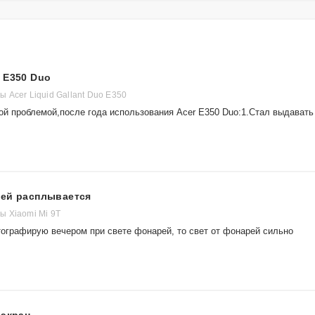
 E350 Duo
 Acer Liquid Gallant Duo E350
кой проблемой,после года использования Acer E350 Duo:1.Стал выдавать
рей расплывается
 Xiaomi Mi 9T
тографирую вечером при свете фонарей, то свет от фонарей сильно