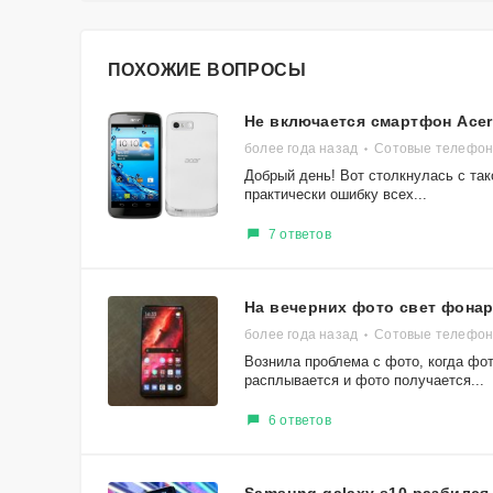
ПОХОЖИЕ ВОПРОСЫ
Не включается смартфон Acer
более года назад
Сотовые телефоны
Добрый день! Вот столкнулась с та
практически ошибку всех...
7 ответов
На вечерних фото свет фона
более года назад
Сотовые телефоны
Вознила проблема с фото, когда фо
расплывается и фото получается...
6 ответов