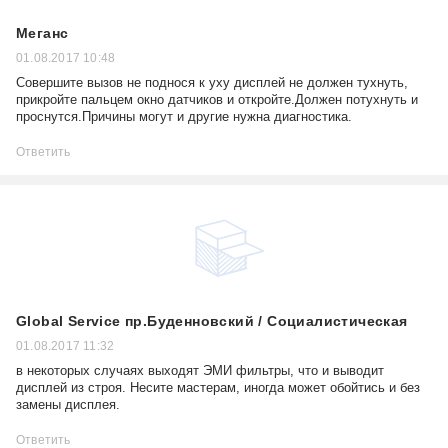
Меганс
01.08.2017 10:48
Совершите вызов не поднося к уху дисплей не должен тухнуть,
прикройте пальцем окно датчиков и откройте.Должен потухнуть и
проснутся.Причины могут и другие нужна диагностика.
Ответить
Global Service пр.Буденновский / Социалистическая
01.08.2017 11:32
в некоторых случаях выходят ЭМИ фильтры, что и выводит
дисплей из строя. Несите мастерам, иногда может обойтись и без
замены дисплея.
Ответить