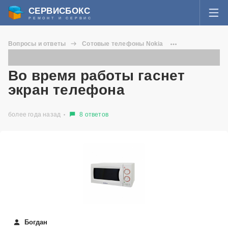
СЕРВИСБОКС
РЕМОНТ И СЕРВИС
ВОЙТИ
Вопросы и ответы
Сотовые телефоны Nokia
Я забыл пароль
Lumia 630
Во время работы гаснет экран телефона
СЕРВИСЫ И МАСТЕРА
Во время работы гаснет
Регистрация
экран телефона
ВОПРОСЫ И ОТВЕТЫ
более года назад
8 ответов
СТАТЬИ О РЕМОНТЕ
НОВОСТИ
ДОБАВИТЬ СЕРВИСНЫЙ ЦЕНТР ИЛИ ЧАСТНОГО МАСТЕРА
ЗАДАТЬ ВОПРОС МАСТЕРАМ
Богдан