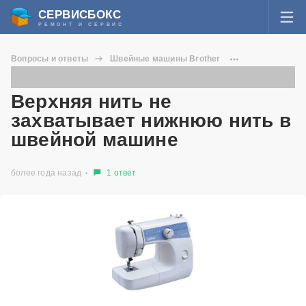
СЕРВИСБОКС
РЕМОНТ И СЕРВИС
ВОЙТИ
Вопросы и ответы
Швейные машины Brother
Я забыл пароль
LS-2125
СЕРВИСЫ И МАСТЕРА
Верхняя нить не захватывает нижнюю нить в швейной машине
Верхняя нить не
Регистрация
захватывает нижнюю нить в
ВОПРОСЫ И ОТВЕТЫ
швейной машине
СТАТЬИ О РЕМОНТЕ
более года назад
1 ответ
НОВОСТИ
ДОБАВИТЬ СЕРВИСНЫЙ ЦЕНТР ИЛИ ЧАСТНОГО МАСТЕРА
ЗАДАТЬ ВОПРОС МАСТЕРАМ