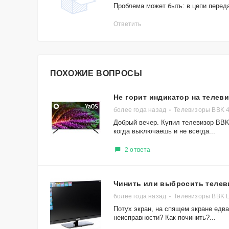
Проблема может быть: в цепи перед
Ответить
ПОХОЖИЕ ВОПРОСЫ
Не горит индикатор на телев
более года назад
Телевизоры BBK 
Добрый вечер. Купил телевизор BBK
когда выключаешь и не всегда...
2 ответа
Чинить или выбросить телев
более года назад
Телевизоры BBK 
Потух экран, на спящем экране едва
неисправности? Как починить?...