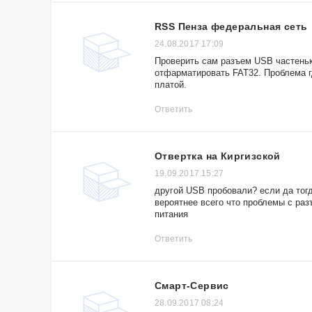
RSS Пенза федеральная сеть
24.08.2017 17:09
Проверить сам разъем USB частеньк
отфарматировать FAT32. Проблема г
платой.
Ответить
Отвертка на Киргизской
19.09.2017 15:27
другой USB пробовали? если да тогд
вероятнее всего что проблемы с раз
питания
Ответить
Смарт-Сервис
28.09.2017 08:24