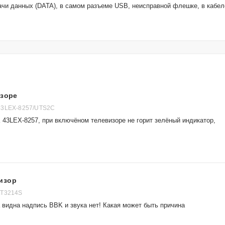
ачи данных (DATA), в самом разъеме USB, неисправной флешке, в кабел
изоре
43LEX-8257/UTS2C
 43LEX-8257, при включёном телевизоре не горит зелёный индикатор,
изор
LT3214S
 видна надпись BBK и звука нет! Какая может быть причина