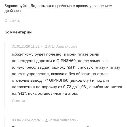
Здравствуйте. Да, возможно проблема с процом управлением
драйвера
Ответить
Комментарии
31.01.2026 11:21
Artur Amaiakovich
может кому будет полезно. в моей плате были
повреждены дорожки и GIPN3H60, после замены с
алиэкспресс, выдаёт ошибку "i5H". силовую плату и плату
панели управления, включаю без обвязки на столе.
отключив вывод "7" GIPN3H60 (выход о.у.) и подачи
напряжения на дорожку от 0,72 до 1,03 , ошибка меняется
на "i41". пока остановился на этом.
Ответить
03.04.2024 22:26
Роман папковский