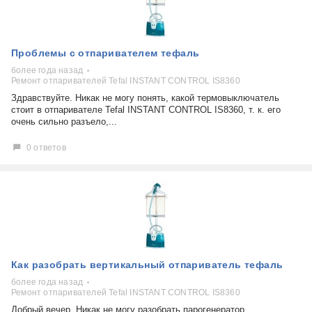
Холодильники
Показать еще
Микроволновые печи
Проблемы по тегам
Посудомоечные машины
Проблемы с отпаривателем тефаль
Наушники
Выберите...
Пылесосы
более года назад
Ремонт отпаривателей Tefal INSTANT CONTROL IS8360
не включается
Здравствуйте. Никак не могу понять, какой термовыключатель
стоимость замены
стоит в отпаривателе Tefal INSTANT CONTROL IS8360, т. к. его
не заряжается
очень сильно разъело,...
самопроизвольное выключение
0 ответов
возможность ремонта
самостоятельный ремонт
Показать еще
консультация
выдает ошибку
плохо работает
решение проблемы
Как разобрать вертикальный отпариватель тефаль
более года назад
Ремонт отпаривателей Tefal INSTANT CONTROL IS8360
Добрый вечер. Никак не могу разобрать парогенератор.