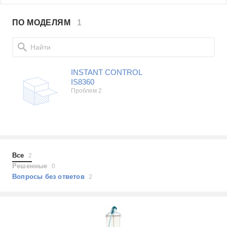
Проблемы по производителям
ПО МОДЕЛЯМ
1
Tefal
Samsung
LG
INSTANT CONTROL
Sony
IS8360
Bosch
Проблем 2
Asus
Lenovo
Показать еще
Philips
Проблемы по категориям
Apple
Indesit
Ремонт отпаривателей
Все
2
JBL
Решенные
0
Сотовые телефоны
Вопросы без ответов
2
Телевизоры
Стиральные машины
Планшеты
Ноутбуки