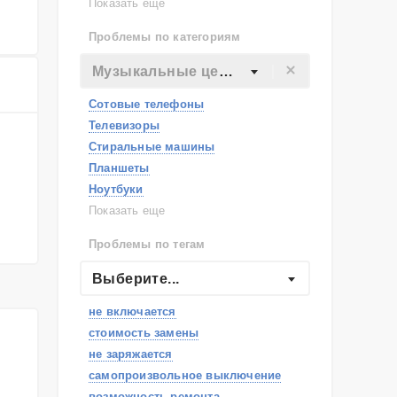
Lenovo
Показать еще
Philips
Проблемы по категориям
Apple
Indesit
Музыкальные центры
JBL
Сотовые телефоны
Телевизоры
Стиральные машины
Планшеты
Ноутбуки
Холодильники
Показать еще
Микроволновые печи
Проблемы по тегам
Посудомоечные машины
Наушники
Выберите...
Пылесосы
не включается
стоимость замены
не заряжается
самопроизвольное выключение
возможность ремонта