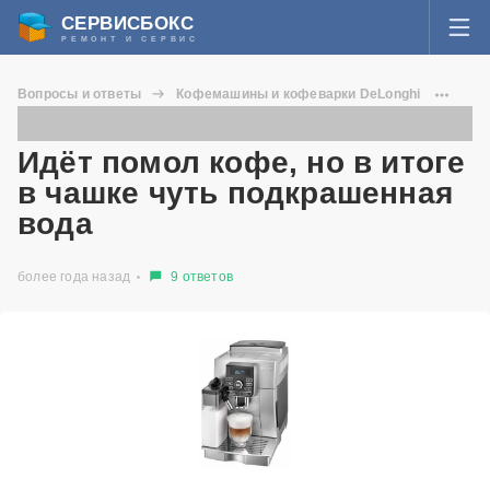
СЕРВИСБОКС
РЕМОНТ И СЕРВИС
ВОЙТИ
Вопросы и ответы
Кофемашины и кофеварки DeLonghi
Я забыл пароль
ECAM 25.462
СЕРВИСЫ И МАСТЕРА
Идёт помол кофе, но в итоге в чашке чуть подкрашенная вода
Идёт помол кофе, но в итоге
Регистрация
в чашке чуть подкрашенная
ВОПРОСЫ И ОТВЕТЫ
вода
СТАТЬИ О РЕМОНТЕ
более года назад
9 ответов
НОВОСТИ
ДОБАВИТЬ СЕРВИСНЫЙ ЦЕНТР ИЛИ ЧАСТНОГО МАСТЕРА
ЗАДАТЬ ВОПРОС МАСТЕРАМ