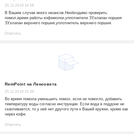
25.11.2018 16:06
В Вашем случае много нюансов.Необходимо проверить:
помол,время работы кофемолки,уппотнители ЗУ,клапан поршня
ЗУ,клапан верхнего поршня,уплотнитель верхнего поршня.
Ответить
RemPoint на Ленсовета
25.11.2018 16:39
Во время помола уменьшить помол, если не помогло, добавить
температуру воды согласно инструкции. Если вода в поддоне не
скапливается, то у неё нет другого пути к Вашей кружке, кроме как
через кофе.
Ответить