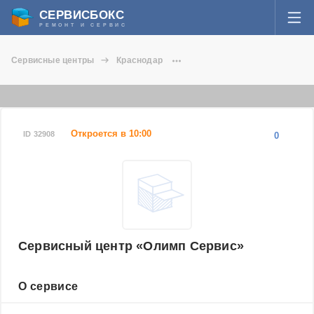
СЕРВИСБОКС
РЕМОНТ И СЕРВИС
ВОЙТИ
Сервисные центры
Краснодар
Я забыл пароль
Сервисный центр Олимп Сервис
СЕРВИСЫ И МАСТЕРА
Регистрация
ВОПРОСЫ И ОТВЕТЫ
Откроется в 10:00
ID 32908
0
СТАТЬИ О РЕМОНТЕ
НОВОСТИ
ДОБАВИТЬ СЕРВИСНЫЙ ЦЕНТР ИЛИ ЧАСТНОГО МАСТЕРА
Сервисный центр «Олимп Сервис»
ЗАДАТЬ ВОПРОС МАСТЕРАМ
О сервисе