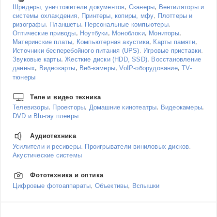
,
,
Шредеры, уничтожители документов
Сканеры
Вентиляторы и
,
,
системы охлаждения
Принтеры, копиры, мфу
Плоттеры и
,
,
,
ризографы
Планшеты
Персональные компьютеры
,
,
,
,
Оптические приводы
Ноутбуки
Моноблоки
Мониторы
,
,
,
Материнские платы
Компьютерная акустика
Карты памяти
,
,
Источники бесперебойного питания (UPS)
Игровые приставки
,
,
Звуковые карты
Жесткие диски (HDD, SSD)
Восстановление
,
,
,
,
данных
Видеокарты
Веб-камеры
VoIP-оборудование
TV-
тюнеры
Теле и видео техника
,
,
,
,
Телевизоры
Проекторы
Домашние кинотеатры
Видеокамеры
DVD и Blu-ray плееры
Аудиотехника
,
,
Усилители и ресиверы
Проигрыватели виниловых дисков
Акустические системы
Фототехника и оптика
,
,
Цифровые фотоаппараты
Объективы
Вспышки