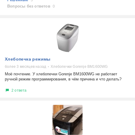
5
Холодильники
Показать еще
Вопросы без ответов
0
Микроволновые печи
Проблемы по тегам
Посудомоечные машины
Наушники
Выберите...
Пылесосы
не включается
стоимость замены
не заряжается
самопроизвольное выключение
Хлебопечка режимы
возможность ремонта
более 3 месяцев назад
Хлебопечки Gorenje BM1600WG
самостоятельный ремонт
Показать еще
Моё почтение. У хлебопечки Gorenje BM1600WG не работает
ручной режим программирования, в чём причина и что делать?
консультация
выдает ошибку
2 ответа
плохо работает
решение проблемы