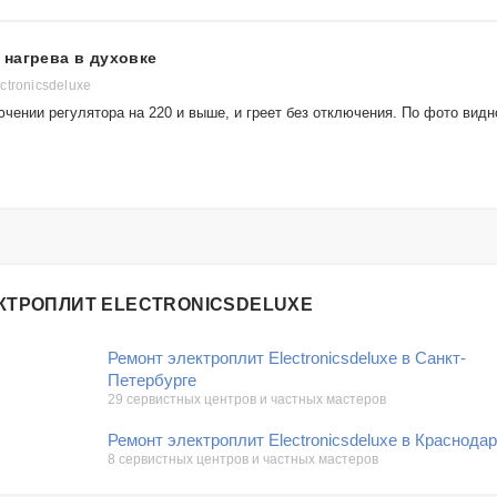
нагрева в духовке
tronicsdeluxe
чении регулятора на 220 и выше, и греет без отключения. По фото видн
КТРОПЛИТ ELECTRONICSDELUXE
Ремонт электроплит Electronicsdeluxe в Санкт-
Петербурге
29 сервистных центров и частных мастеров
Ремонт электроплит Electronicsdeluxe в Краснода
8 сервистных центров и частных мастеров