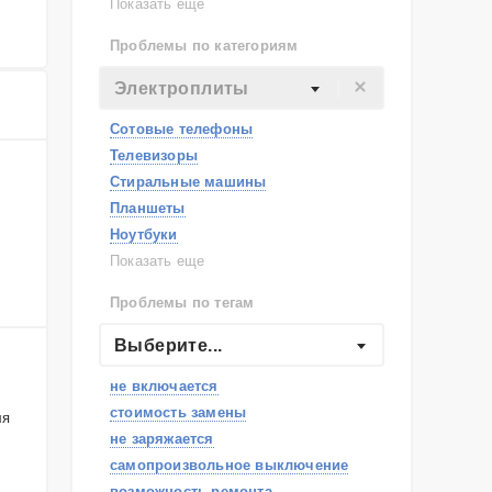
Lenovo
Показать еще
Philips
Проблемы по категориям
Apple
Indesit
Электроплиты
JBL
Сотовые телефоны
Телевизоры
Стиральные машины
Планшеты
Ноутбуки
Холодильники
Показать еще
Микроволновые печи
Проблемы по тегам
Посудомоечные машины
Наушники
Выберите...
Пылесосы
не включается
стоимость замены
ля
не заряжается
самопроизвольное выключение
возможность ремонта