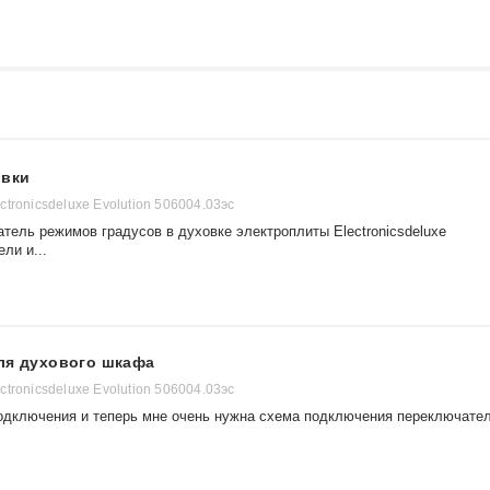
овки
tronicsdeluxe Evolution 506004.03эс
тель режимов градусов в духовке электроплиты Electronicsdeluxe
ли и...
ля духового шкафа
tronicsdeluxe Evolution 506004.03эс
одключения и теперь мне очень нужна схема подключения переключате