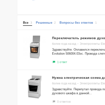
Все
Решенные
Вопросы без ответов
3
2
1
Переключатель режимов дух
более года назад
Электроплиты Elec
Здравствуйте. Оплавился переключа
Evolution 506004.03эс. Провода слете
1 ответ
Нужна электрическая схема д
более года назад
Электроплиты Elec
Здравствуйте. Перепутал провода п
духового шкафа в данной...
0 ответов