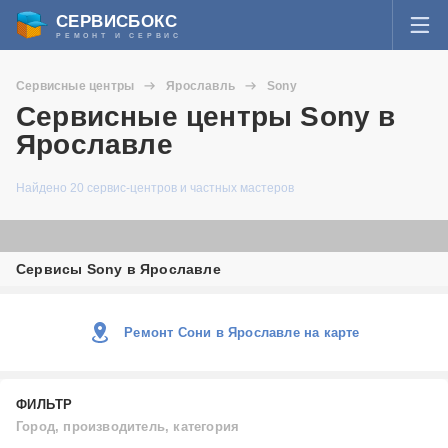
СЕРВИСБОКС
РЕМОНТ И СЕРВИС
ВОЙТИ
Сервисные центры
Ярославль
Sony
Я забыл пароль
Сервисные центры Sony в
СЕРВИСЫ И МАСТЕРА
Ярославле
Регистрация
ВОПРОСЫ И ОТВЕТЫ
Найдено 20 сервис-центров и частных мастеров
СТАТЬИ О РЕМОНТЕ
Сервисы Sony в Ярославле
НОВОСТИ
ДОБАВИТЬ СЕРВИСНЫЙ ЦЕНТР ИЛИ ЧАСТНОГО МАСТЕРА
Ремонт Сони в Ярославле на карте
ЗАДАТЬ ВОПРОС МАСТЕРАМ
ФИЛЬТР
Город, производитель, категория