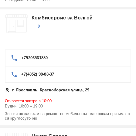
Ремонт игровых приставок Sony в Ярославле
Ремонт электронных книг Sony в Ярославле
Ремонт усилителей и ресиверов Sony в Ярославле
Комбисервис за Волгой
Ремонт музыкальных центров Sony в Ярославле
0
+79206561880
+7(4852) 98-88-37
г. Ярославль, Красноборская улица, 29
Откроется завтра в 10:00
Будни: 10:00 – 19:00
Звонки по заявкам на ремонт по мобильным телефонам принимают
ся круглосуточно