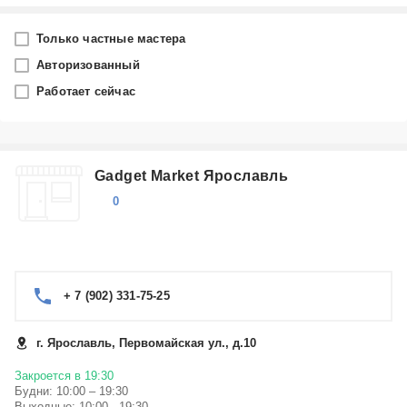
Город
Только частные мастера
Ярославль
Авторизованный
Работает сейчас
Производитель
Sony
Gadget Market Ярославль
Категория
0
Выберите...
Ремонт ноутбуков Sony в Ярославле
Ремонт стационарных компьютеров (desktop) Sony в
Ярославле
+ 7 (902) 331-75-25
Ремонт мониторов Sony в Ярославле
Ремонт телевизоров Sony в Ярославле
г. Ярославль, Первомайская ул., д.10
Ремонт планшетов Sony в Ярославле
Ремонт сотовых, мобильных телефонов Sony в
Показать еще
Закроется в 19:30
Будни: 10:00 – 19:30
Ярославле
Выходные: 10:00 - 19:30