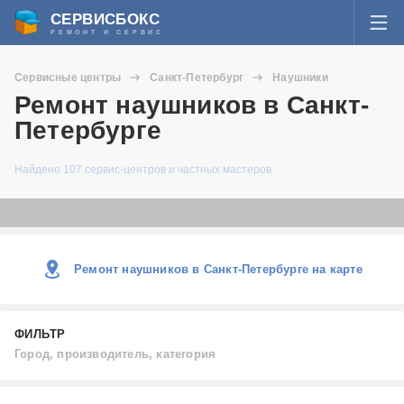
СЕРВИСБОКС
РЕМОНТ И СЕРВИС
ВОЙТИ
Сервисные центры
Санкт-Петербург
Наушники
Я забыл пароль
Ремонт наушников в Санкт-
СЕРВИСЫ И МАСТЕРА
Петербурге
Регистрация
ВОПРОСЫ И ОТВЕТЫ
Найдено 107 сервис-центров и частных мастеров
СТАТЬИ О РЕМОНТЕ
НОВОСТИ
Ремонт наушников в Санкт-Петербурге на карте
ДОБАВИТЬ СЕРВИСНЫЙ ЦЕНТР ИЛИ ЧАСТНОГО МАСТЕРА
ФИЛЬТР
ЗАДАТЬ ВОПРОС МАСТЕРАМ
Город, производитель, категория
Город