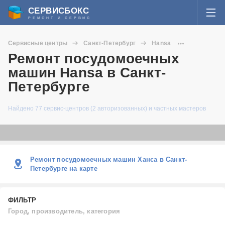
СЕРВИСБОКС
РЕМОНТ И СЕРВИС
ВОЙТИ
Сервисные центры
Санкт-Петербург
Hansa
Я забыл пароль
Ремонт посудомоечных
Посудомоечные машины
СЕРВИСЫ И МАСТЕРА
машин Hansa в Санкт-
Регистрация
Петербурге
ВОПРОСЫ И ОТВЕТЫ
Найдено 77 сервис-центров (2 авторизованных) и частных мастеров
СТАТЬИ О РЕМОНТЕ
НОВОСТИ
Ремонт посудомоечных машин Ханса в Санкт-
ДОБАВИТЬ СЕРВИСНЫЙ ЦЕНТР ИЛИ ЧАСТНОГО МАСТЕРА
Петербурге на карте
ЗАДАТЬ ВОПРОС МАСТЕРАМ
ФИЛЬТР
Город, производитель, категория