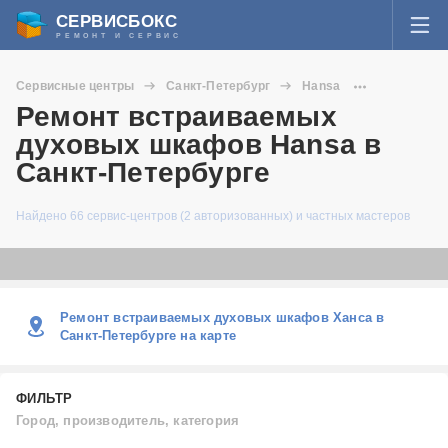
СЕРВИСБОКС
РЕМОНТ И СЕРВИС
ВОЙТИ
Сервисные центры
Санкт-Петербург
Hansa
Я забыл пароль
Ремонт встраиваемых
Встраиваемые духовые шкафы
СЕРВИСЫ И МАСТЕРА
духовых шкафов Hansa в
Регистрация
Санкт-Петербурге
ВОПРОСЫ И ОТВЕТЫ
Найдено 66 сервис-центров (2 авторизованных) и частных мастеров
СТАТЬИ О РЕМОНТЕ
НОВОСТИ
Ремонт встраиваемых духовых шкафов Ханса в
ДОБАВИТЬ СЕРВИСНЫЙ ЦЕНТР ИЛИ ЧАСТНОГО МАСТЕРА
Санкт-Петербурге на карте
ЗАДАТЬ ВОПРОС МАСТЕРАМ
ФИЛЬТР
Город, производитель, категория