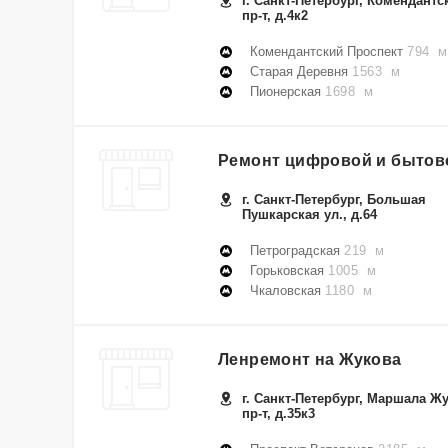
г. Санкт-Петербург, Комендантс
пр-т, д.4к2
Комендантский Проспект
794 м
Старая Деревня
1563 м
Пионерская
1698 м
Ремонт цифровой и бытово
г. Санкт-Петербург, Большая
Пушкарская ул., д.64
Петроградская
219 м
Горьковская
1005 м
Чкаловская
1180 м
Ленремонт на Жукова
г. Санкт-Петербург, Маршала Ж
пр-т, д.35к3