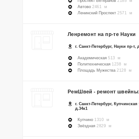
Проспект Ветеранов
2185 м
Автово
2461 м
Ленинский Проспект
2571 м
Ленремонт на пр-те Науки
г. Санкт-Петербург, Науки пр-т, 
Академическая
513 м
Политехническая
1238 м
Площадь Мужества
2128 м
РемШвей - ремонт швейны
г. Санкт-Петербург, Купчинская 
д.34к1
Купчино
1310 м
Звёздная
2829 м