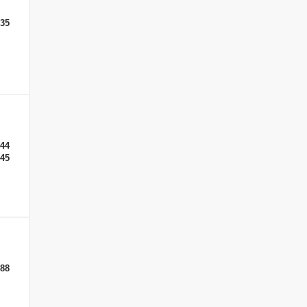
-35
-44
-45
-88