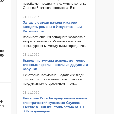
-35
новейшую, продвинутую, умную колонку -
Станция 3, каковая снабжена: 5-ю...
21.11.2025
Западные люди начали массово
заводить романы с Искусственным
Интеллектом
Взаимоотношения западного человека с
нейросетевыми чат-ботами вышли на
новый уровень, между ними зародились...
-00
21.11.2025
-00
Нынешние зумеры используют менее
сложные пароли, нежели их дедушки и
бабушки
Некоторые, возможно, недалёкие люди
считают, что в соответствии с ими же
придуманным стереотипом - чем...
21.11.2025
Немецкая Porsche представила новый
-44
электрический суперавто Cayenne
-19
Electric в 1140 л/с, стоимостью от 111
350-ти долларов