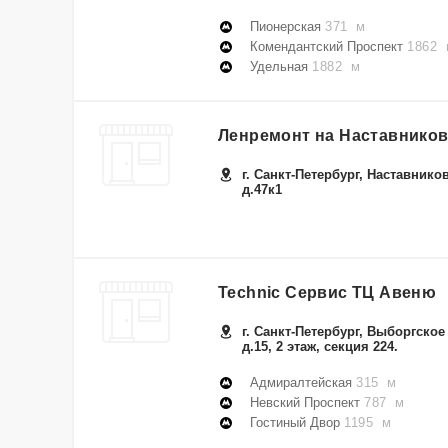
Пионерская
371 м
Комендантский Проспект
1862 
Удельная
1882 м
Ленремонт на Наставнико
г. Санкт-Петербург, Наставников
д.47к1
Technic Сервис ТЦ Авеню
г. Санкт-Петербург, Выборгское
д.15, 2 этаж, секция 224.
Адмиралтейская
315 м
Невский Проспект
787 м
Гостиный Двор
1195 м