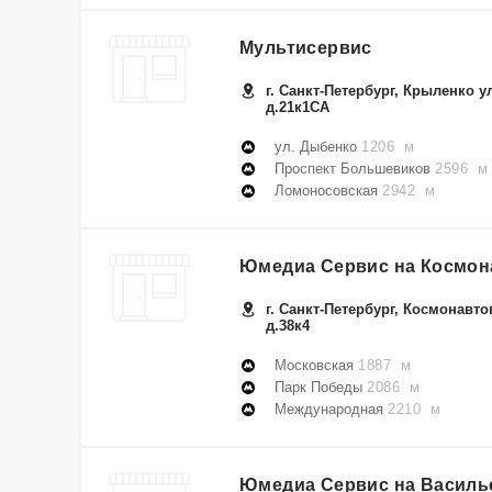
Мультисервис
г. Санкт-Петербург, Крыленко ул
д.21к1СА
ул. Дыбенко
1206 м
Проспект Большевиков
2596 м
Ломоносовская
2942 м
Юмедиа Сервис на Космон
г. Санкт-Петербург, Космонавтов
д.38к4
Московская
1887 м
Парк Победы
2086 м
Международная
2210 м
Юмедиа Сервис на Василь