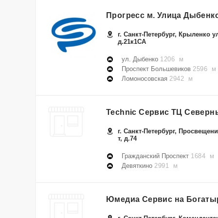
Прогресс м. Улица Дыбенк
г. Санкт-Петербург, Крыленко ул
д.21к1СА
ул. Дыбенко
1206 м
Проспект Большевиков
2596 м
Ломоносовская
2942 м
Technic Сервис ТЦ Северн
г. Санкт-Петербург, Просвещени
т, д.74
Гражданский Проспект
1684 м
Девяткино
2991 м
Юмедиа Сервис на Богаты