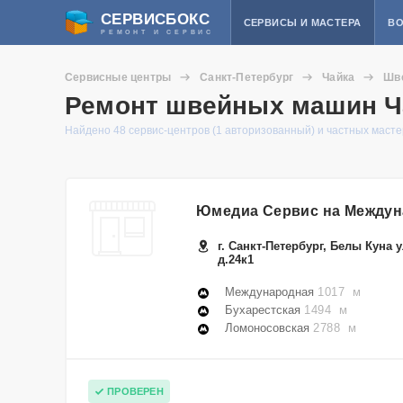
СЕРВИСБОКС
СЕРВИСЫ И МАСТЕРА
ВО
РЕМОНТ И СЕРВИС
Сервисные центры
Санкт-Петербург
Чайка
Шв
Ремонт швейных машин Ча
Найдено 48 сервис-центров (1 авторизованный) и частных маст
Юмедиа Сервис на Между
г. Санкт-Петербург, Белы Куна у
д.24к1
Международная
1017 м
Бухарестская
1494 м
Ломоносовская
2788 м
ПРОВЕРЕН