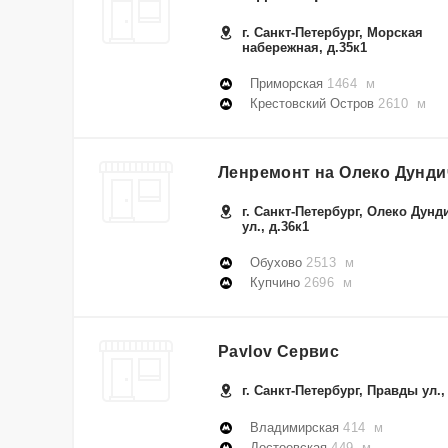
г. Санкт-Петербург, Морская
набережная, д.35к1
Приморская
1464 м
Крестовский Остров
2610 м
Ленремонт на Олеко Дунди
г. Санкт-Петербург, Олеко Дунд
ул., д.36к1
Обухово
2513 м
Купчино
2696 м
Pavlov Сервис
г. Санкт-Петербург, Правды ул.,
Владимирская
414 м
Достоевская
449 м