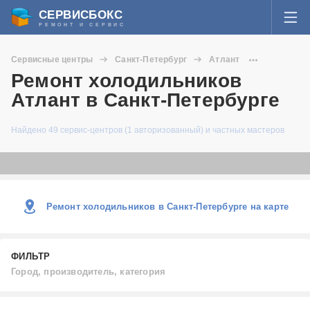
СЕРВИСБОКС
РЕМОНТ И СЕРВИС
ВОЙТИ
Сервисные центры
Санкт-Петербург
Атлант
Я забыл пароль
Ремонт холодильников
Холодильники
СЕРВИСЫ И МАСТЕРА
Атлант в Санкт-Петербурге
Регистрация
ВОПРОСЫ И ОТВЕТЫ
Найдено 49 сервис-центров (1 авторизованный) и частных мастеров
СТАТЬИ О РЕМОНТЕ
НОВОСТИ
Ремонт холодильников в Санкт-Петербурге на карте
ДОБАВИТЬ СЕРВИСНЫЙ ЦЕНТР ИЛИ ЧАСТНОГО МАСТЕРА
ФИЛЬТР
ЗАДАТЬ ВОПРОС МАСТЕРАМ
Город, производитель, категория
Город