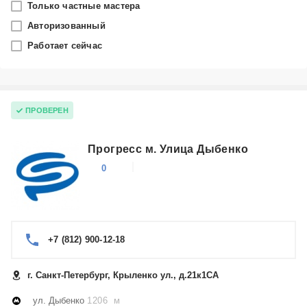
Только частные мастера
Санкт-Петербург
Авторизованный
Работает сейчас
Производитель
Атлант
Категория
ПРОВЕРЕН
Холодильники
Прогресс м. Улица Дыбенко
0
+7 (812) 900-12-18
г. Санкт-Петербург, Крыленко ул., д.21к1СА
ул. Дыбенко
1206 м