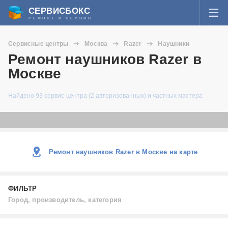
СЕРВИСБОКС
РЕМОНТ И СЕРВИС
ВОЙТИ
Сервисные центры
Москва
Razer
Наушники
Я забыл пароль
Ремонт наушников Razer в
СЕРВИСЫ И МАСТЕРА
Москве
Регистрация
ВОПРОСЫ И ОТВЕТЫ
Найдено 93 сервис-центра (2 авторизованных) и частных мастера
СТАТЬИ О РЕМОНТЕ
НОВОСТИ
Ремонт наушников Razer в Москве на карте
ДОБАВИТЬ СЕРВИСНЫЙ ЦЕНТР ИЛИ ЧАСТНОГО МАСТЕРА
ФИЛЬТР
ЗАДАТЬ ВОПРОС МАСТЕРАМ
Город, производитель, категория
Город