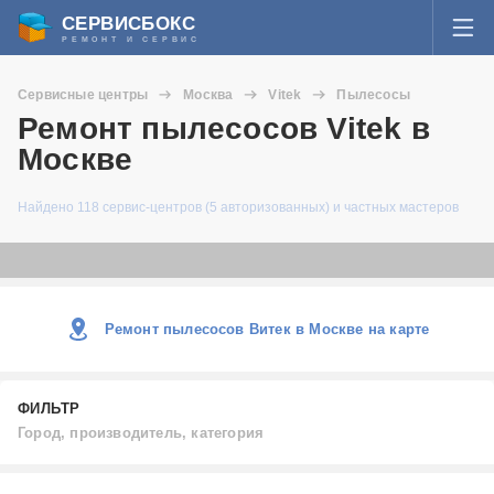
СЕРВИСБОКС
РЕМОНТ И СЕРВИС
ВОЙТИ
Сервисные центры
Москва
Vitek
Пылесосы
Я забыл пароль
Ремонт пылесосов Vitek в
СЕРВИСЫ И МАСТЕРА
Москве
Регистрация
ВОПРОСЫ И ОТВЕТЫ
Найдено 118 сервис-центров (5 авторизованных) и частных мастеров
СТАТЬИ О РЕМОНТЕ
НОВОСТИ
Ремонт пылесосов Витек в Москве на карте
ДОБАВИТЬ СЕРВИСНЫЙ ЦЕНТР ИЛИ ЧАСТНОГО МАСТЕРА
ФИЛЬТР
ЗАДАТЬ ВОПРОС МАСТЕРАМ
Город, производитель, категория
Город