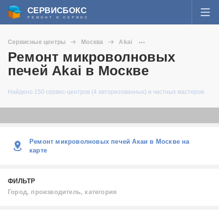
СЕРВИСБОКС
РЕМОНТ И СЕРВИС
ВОЙТИ
Сервисные центры
Москва
Akai
Я забыл пароль
Ремонт микроволновых
Микроволновые печи
СЕРВИСЫ И МАСТЕРА
печей Akai в Москве
Регистрация
ВОПРОСЫ И ОТВЕТЫ
Найдено 150 сервис-центров (4 авторизованных) и частных мастеров
СТАТЬИ О РЕМОНТЕ
НОВОСТИ
Ремонт микроволновых печей Акаи в Москве на
карте
ДОБАВИТЬ СЕРВИСНЫЙ ЦЕНТР ИЛИ ЧАСТНОГО МАСТЕРА
ФИЛЬТР
ЗАДАТЬ ВОПРОС МАСТЕРАМ
Город, производитель, категория
Город