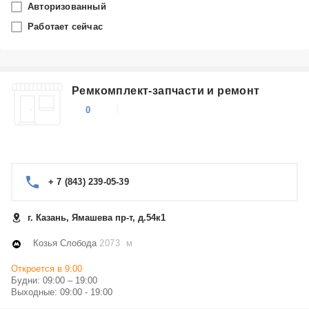
Авторизованный
Работает сейчас
Производитель
Выберите...
Ремонт наушников Samsung в Казани
Ремкомплект-запчасти и ремонт
Ремонт наушников LG в Казани
0
Ремонт наушников Sony в Казани
Ремонт наушников Asus в Казани
Ремонт наушников Lenovo в Казани
Ремонт наушников Philips в Казани
Показать еще
+ 7 (843) 239-05-39
Ремонт наушников Apple в Казани
Категория
Ремонт наушников Bosch в Казани
Ремонт наушников Panasonic в Казани
г. Казань, Ямашева пр-т, д.54к1
Наушники
Ремонт наушников Xiaomi в Казани
Козья Слобода
2073 м
Откроется в 9:00
Будни: 09:00 – 19:00
Выходные: 09:00 - 19:00