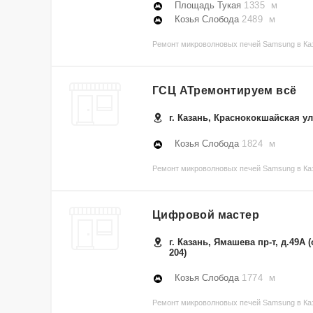
Площадь Тукая
1335 м
Козья Слобода
2489 м
Ремонт микроволновых печей Samsung в Каз
ГСЦ АТремонтируем всё
г. Казань, Краснококшайская ул.
Козья Слобода
1824 м
Ремонт микроволновых печей Samsung в Ка
Цифровой мастер
г. Казань, Ямашева пр-т, д.49А 
204)
Козья Слобода
1774 м
Ремонт микроволновых печей Samsung в Ка