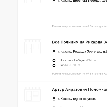
г. Казань, проспект Победы, 13
Ремонт микроволновых печей Samsung в Каз
Всё Починим на Рихарда З
г. Казань, Рихарда Зорге ул., д.
Проспект Победы
439 м
Горки
2070 м
Ремонт микроволновых печей Samsung в Каз
Артур Айратович Поломка
г. Казань, адрес не указан