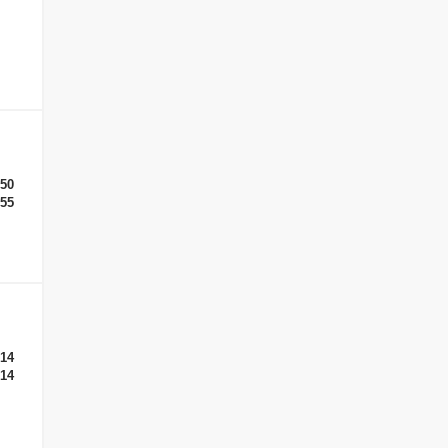
-50
-55
-14
-14