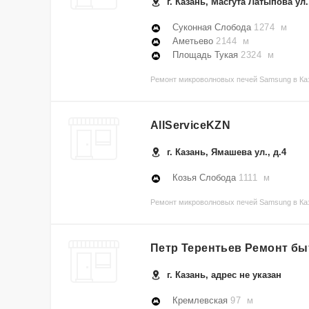
г. Казань, Масгута Латыпова ул.
Суконная Слобода
1274 м
Аметьево
2144 м
Площадь Тукая
2324 м
Ремонт микроволновых печей Samsung в Каз
AllServiceKZN
г. Казань, Ямашева ул., д.4
Козья Слобода
1111 м
Ремонт микроволновых печей Samsung в Каз
Петр Терентьев Ремонт бы
г. Казань, адрес не указан
Кремлевская
97 м