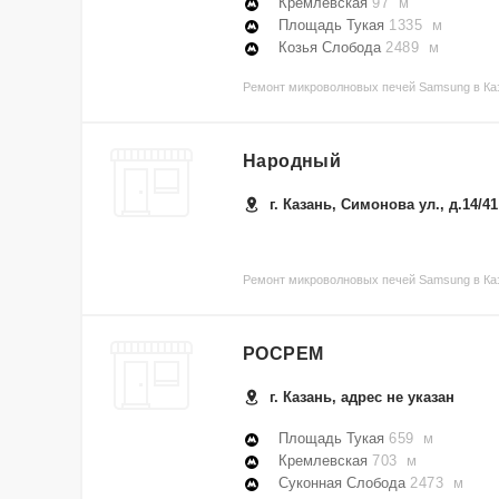
Кремлевская
97 м
Площадь Тукая
1335 м
Козья Слобода
2489 м
Ремонт микроволновых печей Samsung в Каз
Народный
г. Казань, Симонова ул., д.14/41
Ремонт микроволновых печей Samsung в Ка
РОСРЕМ
г. Казань, адрес не указан
Площадь Тукая
659 м
Кремлевская
703 м
Суконная Слобода
2473 м