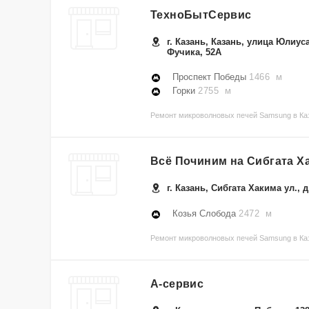
ТехноБытСервис
г. Казань, Казань, улица Юлиус
Фучика, 52А
Проспект Победы
1466 м
Горки
2755 м
Ремонт микроволновых печей Samsung в Ка
Всё Починим на Сибгата Х
г. Казань, Сибгата Хакима ул., д
Козья Слобода
2472 м
Ремонт микроволновых печей Samsung в Каз
А-сервис