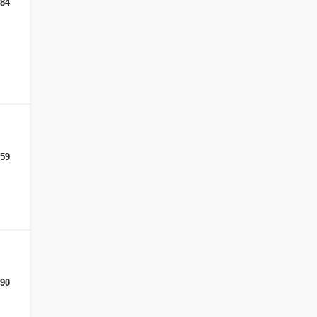
-84
-59
-90