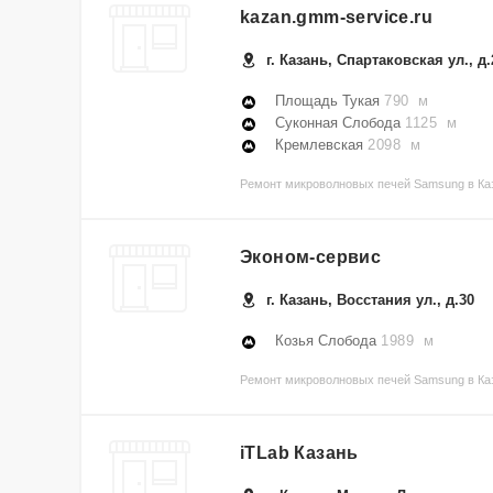
kazan.gmm-service.ru
г. Казань, Спартаковская ул., д.
Площадь Тукая
790 м
Суконная Слобода
1125 м
Кремлевская
2098 м
Ремонт микроволновых печей Samsung в Каз
Эконом-сервис
г. Казань, Восстания ул., д.30
Козья Слобода
1989 м
Ремонт микроволновых печей Samsung в Каз
iTLab Казань