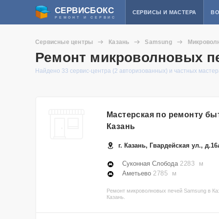
СЕРВИСБОКС
СЕРВИСЫ И МАСТЕРА
ВО
РЕМОНТ И СЕРВИС
Сервисные центры
Казань
Samsung
Микровол
Ремонт микроволновых пе
Найдено 33 сервис-центра (2 авторизованных) и частных мастер
Мастерская по ремонту быт
Казань
г. Казань, Гвардейская ул., д.16
Суконная Слобода
2283 м
Аметьево
2785 м
Ремонт микроволновых печей Samsung в Каз
Казань.