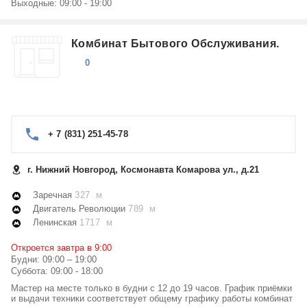
Выходные: 09:00 - 19:00
Ремонт мясорубок Erisson
Ремонт музыкальных центров Erisson
Показать еще
Комбинат Бытового Обслуживания.
Ремонт электрических чайников, термопотов Erisson
Ремонт хлебопечек Erisson
0
Ремонт DVD и Blu-ray плееров Erisson
Ремонт мультиварок Erisson
+ 7 (831) 251-45-78
г. Нижний Новгород, Космонавта Комарова ул., д.21
Заречная
327 м
Двигатель Революции
789 м
Ленинская
1717 м
Откроется завтра в 9:00
Будни: 09:00 – 19:00
Суббота: 09:00 - 18:00
Мастер на месте только в будни с 12 до 19 часов. График приёмки
и выдачи техники соответствует общему графику работы комбинат