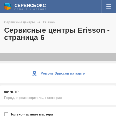
СЕРВИСБОКС
РЕМОНТ И СЕРВИС
ВОЙТИ
Сервисные центры
Erisson
Я забыл пароль
Сервисные центры Erisson -
СЕРВИСЫ И МАСТЕРА
страница 6
Регистрация
ВОПРОСЫ И ОТВЕТЫ
СТАТЬИ О РЕМОНТЕ
НОВОСТИ
Ремонт Эриссон на карте
ДОБАВИТЬ СЕРВИСНЫЙ ЦЕНТР ИЛИ ЧАСТНОГО МАСТЕРА
ФИЛЬТР
ЗАДАТЬ ВОПРОС МАСТЕРАМ
Город, производитель, категория
Город
Только частные мастера