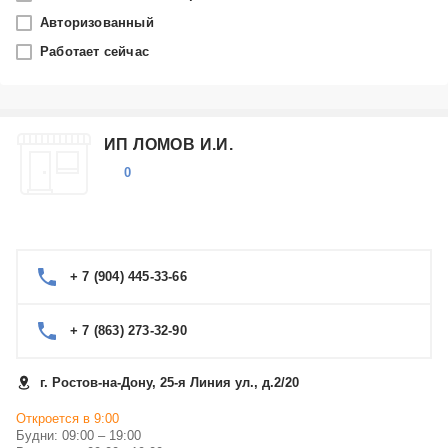
Выберите...
Авторизованный
Сервисные центры Erisson в Москве
Работает сейчас
Сервисные центры Erisson в Санкт-Петербурге
Сервисные центры Erisson в Сочи
Сервисные центры Erisson в Казани
ИП ЛОМОВ И.И.
Сервисные центры Erisson в Екатеринбурге
Сервисные центры Erisson в Нижнем Новгороде
Показать еще
0
Сервисные центры Erisson в Ярославле
Производитель
Erisson
+ 7 (904) 445-33-66
Категория
+ 7 (863) 273-32-90
Выберите...
Ремонт телевизоров Erisson
г. Ростов-на-Дону, 25-я Линия ул., д.2/20
Ремонт микроволновых печей Erisson
Ремонт пылесосов Erisson
Откроется в 9:00
Будни: 09:00 – 19:00
Ремонт стиральных машин Erisson