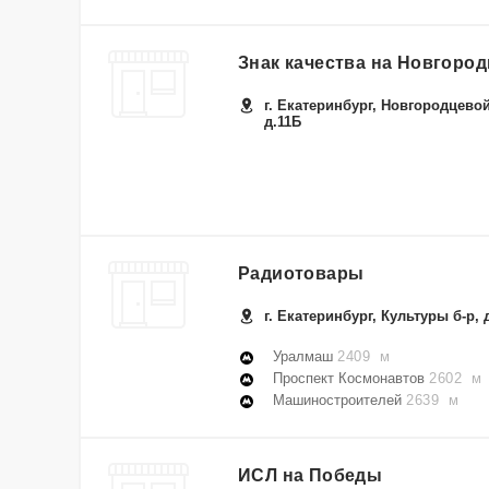
Знак качества на Новгоро
г. Екатеринбург, Новгородцевой
д.11Б
Радиотовары
г. Екатеринбург, Культуры б-р, 
Уралмаш
2409 м
Проспект Космонавтов
2602 м
Машиностроителей
2639 м
ИСЛ на Победы