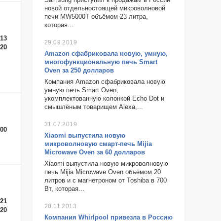
новой отдельностоящей микроволновой
печи MW5000T объёмом 23 литра,
которая...
-13
29.09.2019
-20
​Amazon сфабриковала новую, умную,
многофункциональную печь Smart
Oven​ за 250 долларов
Компания Amazon сфабриковала новую
умную печь Smart Oven,
укомплектованную колонкой Echo Dot и
смышлёным товарищем Alexa,...
31.07.2019
-00
​Xiaomi​ выпустила новую
микроволновую смарт-печь Mijia​
Microwave Oven​ за 60 долларов
Xiaomi выпустила новую микроволновую
печь Mijia Microwave Oven объёмом 20
литров и с магнетроном от Toshiba в 700
Вт, которая...
-21
20.11.2013
-20
Компания Whirlpool привезла в Россию