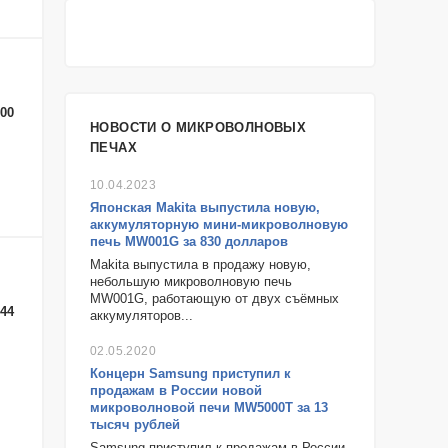
-00
НОВОСТИ О МИКРОВОЛНОВЫХ
ПЕЧАХ
10.04.2023
Японская Makita выпустила новую,
аккумуляторную мини-микроволновую
печь MW001G за 830 долларов
Makita выпустила в продажу новую,
небольшую микроволновую печь
MW001G, работающую от двух съёмных
-44
аккумуляторов...
02.05.2020
Концерн Samsung​ приступил к
продажам в России новой ​
микроволновой печи MW5000T​ за 13
тысяч рублей
Samsung приступил к продажам в России