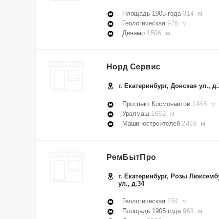
Площадь 1905 года
314 м
Геологическая
976 м
Динамо
1506 м
Норд Сервис
г. Екатеринбург, Донская ул., д.
Проспект Космонавтов
1446 м
Уралмаш
1662 м
Машиностроителей
2469 м
РемБытПро
г. Екатеринбург, Розы Люксемб
ул., д.34
Геологическая
754 м
Площадь 1905 года
963 м