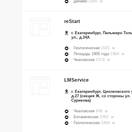
Динамо
2006 м
reStart
г. Екатеринбург, Пальмиро Тол
ул., д.24А
Геологическая
1635 м
Площадь 1905 года
1968 м
Чкаловская
2579 м
LMService
г. Екатеринбург, Циолковского 
д.27 (секция Ж, со стороны ул.
Сурикова)
Чкаловская
698 м
Ботаническая
2092 м
Геологическая
2484 м