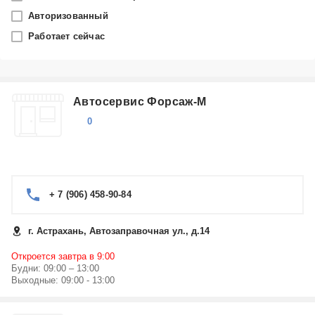
Выберите...
Авторизованный
Сервисные центры Daewoo в Москве
Работает сейчас
Сервисные центры Daewoo в Санкт-Петербурге
Сервисные центры Daewoo в Сочи
Сервисные центры Daewoo в Казани
Автосервис Форсаж-М
Сервисные центры Daewoo в Екатеринбурге
Сервисные центры Daewoo в Нижнем Новгороде
Показать еще
0
Сервисные центры Daewoo в Ярославле
Производитель
Daewoo
+ 7 (906) 458-90-84
Категория
г. Астрахань, Автозаправочная ул., д.14
Выберите...
Откроется завтра в 9:00
Ремонт автомобилей Daewoo
Будни: 09:00 – 13:00
Ремонт стиральных машин Daewoo
Выходные: 09:00 - 13:00
Ремонт холодильников Daewoo
Ремонт микроволновых печей Daewoo