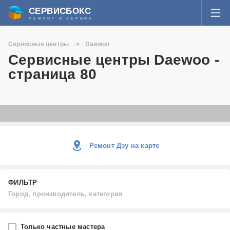
СЕРВИСБОКС
РЕМОНТ И СЕРВИС
ВОЙТИ
Сервисные центры
Daewoo
Я забыл пароль
Сервисные центры Daewoo -
СЕРВИСЫ И МАСТЕРА
страница 80
Регистрация
ВОПРОСЫ И ОТВЕТЫ
СТАТЬИ О РЕМОНТЕ
НОВОСТИ
Ремонт Дэу на карте
ДОБАВИТЬ СЕРВИСНЫЙ ЦЕНТР ИЛИ ЧАСТНОГО МАСТЕРА
ФИЛЬТР
ЗАДАТЬ ВОПРОС МАСТЕРАМ
Город, производитель, категория
Город
Только частные мастера