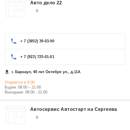
Авто дело 22
Ремонт телевизоров Daewoo
0
Ремонт морозильников Daewoo
Показать еще
Ремонт хлебопечек Daewoo
Ремонт утюгов Daewoo
Ремонт электрических чайников, термопотов Daewoo
Ремонт музыкальных центров Daewoo
+ 7 (3852) 39-03-90
+ 7 (923) 725-01-01
г. Барнаул, 40 лет Октября ул., д.11А
Откроется в 8:00
Будни: 08:00 – 21:00
Выходные: 08:00 - 21:00
Автосервис Автостарт на Сергеева
0