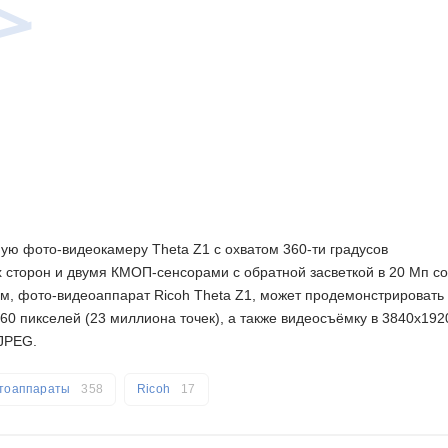
ую фото-видеокамеру Theta Z1 с охватом 360-ти градусов
 сторон и двумя КМОП-сенсорами с обратной засветкой в 20 Мп со
им, фото-видеоаппарат Ricoh Theta Z1, может продемонстрировать
0 пикселей (23 миллиона точек), а также видеосъёмку в 3840х192
 JPEG.
тоаппараты
358
Ricoh
17