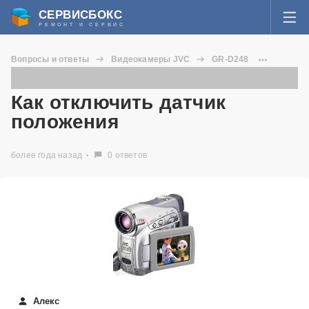
СЕРВИСБОКС
РЕМОНТ И СЕРВИС
ВОЙТИ
Вопросы и ответы
Видеокамеры JVC
GR-D248
Я забыл пароль
Как отключить датчик положения
СЕРВИСЫ И МАСТЕРА
Как отключить датчик
Регистрация
положения
ВОПРОСЫ И ОТВЕТЫ
более года назад
0 ответов
СТАТЬИ О РЕМОНТЕ
НОВОСТИ
ДОБАВИТЬ СЕРВИСНЫЙ ЦЕНТР ИЛИ ЧАСТНОГО МАСТЕРА
ЗАДАТЬ ВОПРОС МАСТЕРАМ
Алекс