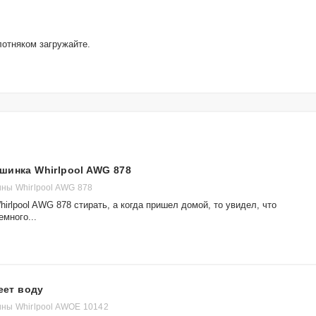
отняком загружайте.
шинка Whirlpool AWG 878
ны Whirlpool AWG 878
irlpool AWG 878 стирать, а когда пришел домой, то увидел, что
много...
еет воду
ны Whirlpool AWOE 10142