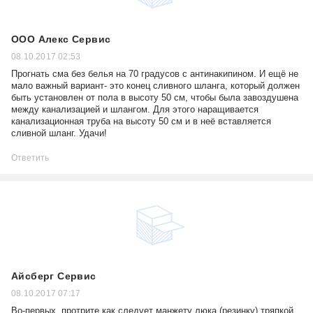
ООО Алекс Сервис
08.10.2017 02:53
Прогнать сма без белья на 70 градусов с антинакипином. И ещё не
мало важный вариант- это конец сливного шланга, который должен
быть установлен от пола в высоту 50 см, чтобы была завоздушена
между канализацией и шлангом. Для этого наращивается
канализационная труба на высоту 50 см и в неё вставляется
сливной шланг. Удачи!
Ответить
Айсберг Сервис
08.10.2017 07:17
Во-первых, протрите как следует манжету люка (резинку) тряпкой,