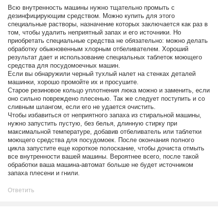
Всю внутренность машины нужно тщательно промыть с
дезинфицирующим средством. Можно купить для этого
специальные растворы, назначение которых заключается как раз в
том, чтобы удалить неприятный запах и его источники. Но
приобретать специальные средства не обязательно: можно делать
обработку обыкновенным хлорным отбеливателем. Хороший
результат дает и использование специальных таблеток моющего
средства для посудомоечных машин.
Если вы обнаружили черный тухлый налет на стенках деталей
машинки, хорошо промойте их и просушите.
Старое резиновое кольцо уплотнения люка можно и заменить, если
оно сильно повреждено плесенью. Так же следует поступить и со
сливным шлангом, если его не удается очистить.
Чтобы избавиться от неприятного запаха из стиральной машины,
нужно запустить пустую, без белья, длинную стирку при
максимальной температуре, добавив отбеливатель или таблетки
моющего средства для посудомоек. После окончания полного
цикла запустите еще короткое полоскание, чтобы дочиста отмыть
все внутренности вашей машины. Вероятнее всего, после такой
обработки ваша машина-автомат больше не будет источником
запаха плесени и гнили.
Ответить