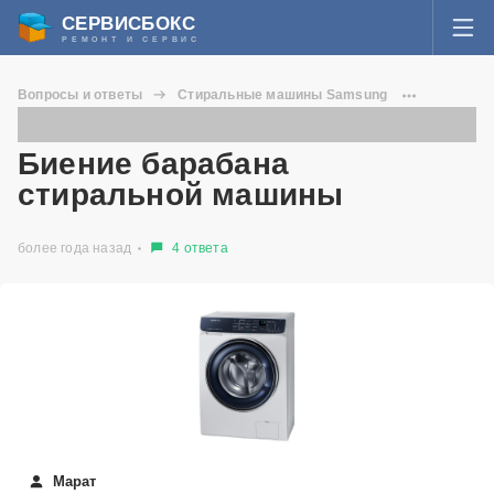
СЕРВИСБОКС
РЕМОНТ И СЕРВИС
ВОЙТИ
Вопросы и ответы
Стиральные машины Samsung
Я забыл пароль
WW80R52LCFS
Биение барабана стиральной машины
СЕРВИСЫ И МАСТЕРА
Биение барабана
Регистрация
стиральной машины
ВОПРОСЫ И ОТВЕТЫ
более года назад
4 ответа
СТАТЬИ О РЕМОНТЕ
НОВОСТИ
ДОБАВИТЬ СЕРВИСНЫЙ ЦЕНТР ИЛИ ЧАСТНОГО МАСТЕРА
ЗАДАТЬ ВОПРОС МАСТЕРАМ
Марат