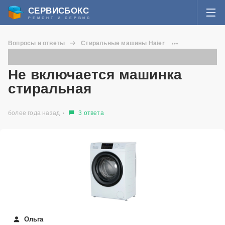
СЕРВИСБОКС
РЕМОНТ И СЕРВИС
ВОЙТИ
Вопросы и ответы
Стиральные машины Haier
Я забыл пароль
HW60-BP10959A
Не включается машинка стиральная
СЕРВИСЫ И МАСТЕРА
Не включается машинка
Регистрация
стиральная
ВОПРОСЫ И ОТВЕТЫ
более года назад
3 ответа
СТАТЬИ О РЕМОНТЕ
НОВОСТИ
ДОБАВИТЬ СЕРВИСНЫЙ ЦЕНТР ИЛИ ЧАСТНОГО МАСТЕРА
ЗАДАТЬ ВОПРОС МАСТЕРАМ
Ольга