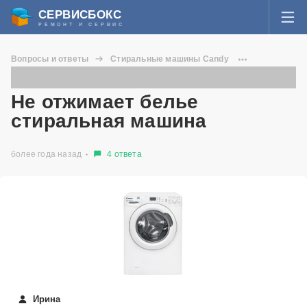
СЕРВИСБОКС
РЕМОНТ И СЕРВИС
ВОЙТИ
Вопросы и ответы
Стиральные машины Candy
Я забыл пароль
CS4 1051D1/2-07
Не отжимает белье стиральная машина
СЕРВИСЫ И МАСТЕРА
Не отжимает белье
Регистрация
стиральная машина
ВОПРОСЫ И ОТВЕТЫ
более года назад
4 ответа
СТАТЬИ О РЕМОНТЕ
НОВОСТИ
ДОБАВИТЬ СЕРВИСНЫЙ ЦЕНТР ИЛИ ЧАСТНОГО МАСТЕРА
ЗАДАТЬ ВОПРОС МАСТЕРАМ
Ирина