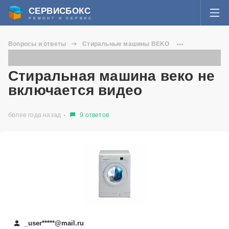
СЕРВИСБОКС
РЕМОНТ И СЕРВИС
ВОЙТИ
Вопросы и ответы
Стиральные машины BEKO
Я забыл пароль
WKD 65085
Стиральная машина веко не включается видео
СЕРВИСЫ И МАСТЕРА
Стиральная машина веко не
Регистрация
включается видео
ВОПРОСЫ И ОТВЕТЫ
более года назад
9 ответов
СТАТЬИ О РЕМОНТЕ
НОВОСТИ
ДОБАВИТЬ СЕРВИСНЫЙ ЦЕНТР ИЛИ ЧАСТНОГО МАСТЕРА
ЗАДАТЬ ВОПРОС МАСТЕРАМ
_user*****@mail.ru