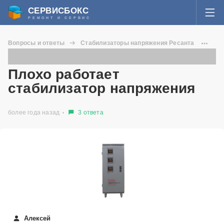
СЕРВИСБОКС
РЕМОНТ И СЕРВИС
ВОЙТИ
Вопросы и ответы
Стабилизаторы напряжения Ресанта
Я забыл пароль
АСН-15000/3-Ц
Плохо работает стабилизатор напряжения
СЕРВИСЫ И МАСТЕРА
Плохо работает
Регистрация
стабилизатор напряжения
ВОПРОСЫ И ОТВЕТЫ
более года назад
3 ответа
СТАТЬИ О РЕМОНТЕ
НОВОСТИ
ДОБАВИТЬ СЕРВИСНЫЙ ЦЕНТР ИЛИ ЧАСТНОГО МАСТЕРА
ЗАДАТЬ ВОПРОС МАСТЕРАМ
Алексей