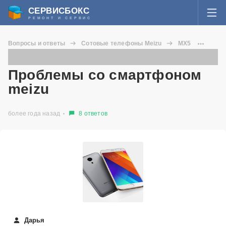
СЕРВИСБОКС
РЕМОНТ И СЕРВИС
ВОЙТИ
Вопросы и ответы
Сотовые телефоны Meizu
MX5
Я забыл пароль
Проблемы со смартфоном meizu
СЕРВИСЫ И МАСТЕРА
Проблемы со смартфоном
Регистрация
meizu
ВОПРОСЫ И ОТВЕТЫ
более года назад
8 ответов
СТАТЬИ О РЕМОНТЕ
НОВОСТИ
ДОБАВИТЬ СЕРВИСНЫЙ ЦЕНТР ИЛИ ЧАСТНОГО МАСТЕРА
ЗАДАТЬ ВОПРОС МАСТЕРАМ
Дарья