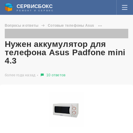
СЕРВИСБОКС
РЕМОНТ И СЕРВИС
ВОЙТИ
Вопросы и ответы
Сотовые телефоны Asus
Я забыл пароль
Padfone mini 4.3
СЕРВИСЫ И МАСТЕРА
Нужен аккумулятор для телефона Asus Padfone mini 4.3
Нужен аккумулятор для
Регистрация
телефона Asus Padfone mini
ВОПРОСЫ И ОТВЕТЫ
4.3
СТАТЬИ О РЕМОНТЕ
более года назад
10 ответов
НОВОСТИ
ДОБАВИТЬ СЕРВИСНЫЙ ЦЕНТР ИЛИ ЧАСТНОГО МАСТЕРА
ЗАДАТЬ ВОПРОС МАСТЕРАМ