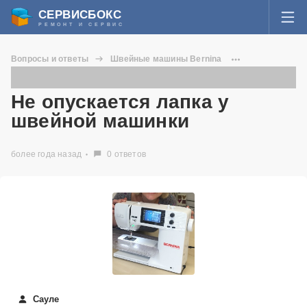
СЕРВИСБОКС
РЕМОНТ И СЕРВИС
ВОЙТИ
Вопросы и ответы
Швейные машины Bernina
Я забыл пароль
Не опускается лапка у швейной машинки
СЕРВИСЫ И МАСТЕРА
Не опускается лапка у
Регистрация
швейной машинки
ВОПРОСЫ И ОТВЕТЫ
более года назад
0 ответов
СТАТЬИ О РЕМОНТЕ
НОВОСТИ
ДОБАВИТЬ СЕРВИСНЫЙ ЦЕНТР ИЛИ ЧАСТНОГО МАСТЕРА
ЗАДАТЬ ВОПРОС МАСТЕРАМ
Сауле