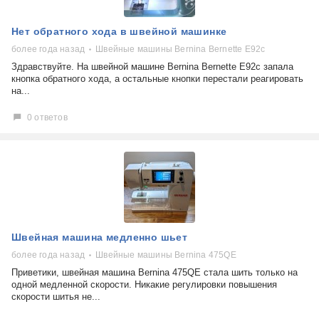
Нет обратного хода в швейной машинке
более года назад
Швейные машины Bernina Bernette E92c
Здравствуйте. На швейной машине Bernina Bernette E92c запала
кнопка обратного хода, а остальные кнопки перестали реагировать
на...
0 ответов
Швейная машина медленно шьет
более года назад
Швейные машины Bernina 475QE
Приветики, швейная машина Bernina 475QE стала шить только на
одной медленной скорости. Никакие регулировки повышения
скорости шитья не...