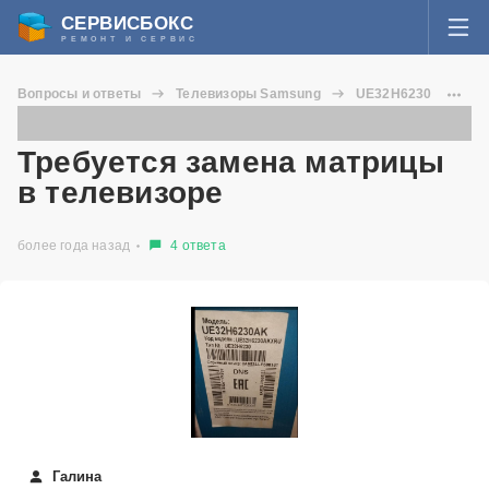
СЕРВИСБОКС
РЕМОНТ И СЕРВИС
ВОЙТИ
Вопросы и ответы
Телевизоры Samsung
UE32H6230
Я забыл пароль
Требуется замена матрицы в телевизоре
СЕРВИСЫ И МАСТЕРА
Требуется замена матрицы
Регистрация
в телевизоре
ВОПРОСЫ И ОТВЕТЫ
более года назад
4 ответа
СТАТЬИ О РЕМОНТЕ
НОВОСТИ
ДОБАВИТЬ СЕРВИСНЫЙ ЦЕНТР ИЛИ ЧАСТНОГО МАСТЕРА
ЗАДАТЬ ВОПРОС МАСТЕРАМ
Галина