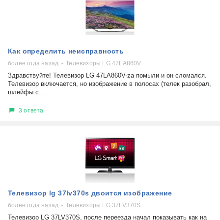
Как определить неисправность
более года назад
Телевизоры LG 47LA860V
Здравствуйте! Телевизор LG 47LA860V-za помыли и он сломался.
Телевизор включается, но изображение в полосах (телек разобрал,
шлейфы с...
3 ответа
Телевизор lg 37lv370s двоится изображение
более года назад
Телевизоры LG 37LV370S
Телевизор LG 37LV370S, после переезда начал показывать как на