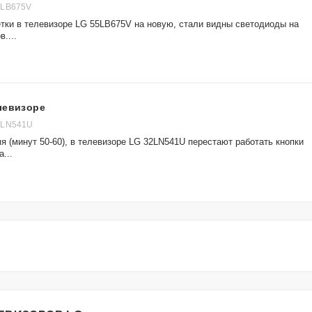
5LB675V
тки в телевизоре LG 55LB675V на новую, стали видны светодиоды на
....
левизоре
2LN541U
я (минут 50-60), в телевизоре LG 32LN541U перестают работать кнопки
...