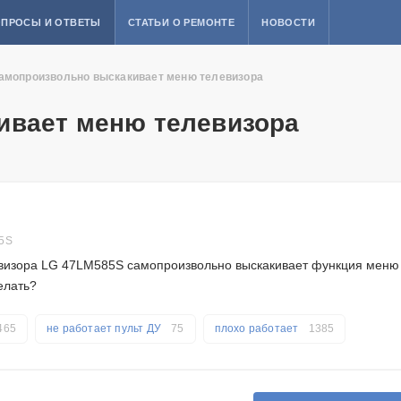
ПРОСЫ И ОТВЕТЫ
СТАТЬИ О РЕМОНТЕ
НОВОСТИ
амопроизвольно выскакивает меню телевизора
ивает меню телевизора
5S
евизора LG 47LM585S самопроизвольно выскакивает функция меню
елать?
465
не работает пульт ДУ
75
плохо работает
1385