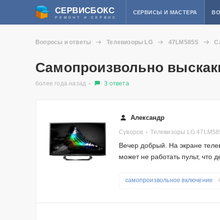
СЕРВИСБОКС
СЕРВИСЫ И МАСТЕРА
ВО
РЕМОНТ И СЕРВИС
Вопросы и ответы
Телевизоры LG
47LM585S
С
Самопроизвольно выскак
более года назад
3 ответа
Александр
Суворов
Телевизоры LG 47LM58
Вечер добрый. На экране тел
может не работать пульт, что д
самопроизвольное включение