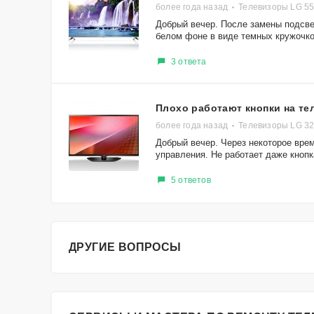
более года назад
Телевизоры LG 5
Добрый вечер. После замены подсве
белом фоне в виде темных кружочков
3 ответа
Плохо работают кнопки на те
более года назад
Телевизоры LG 3
Добрый вечер. Через некоторое врем
управления. Не работает даже кнопка
5 ответов
ДРУГИЕ ВОПРОСЫ