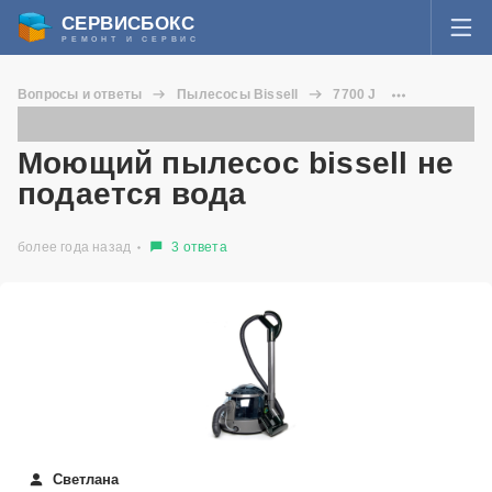
СЕРВИСБОКС
РЕМОНТ И СЕРВИС
ВОЙТИ
Вопросы и ответы
Пылесосы Bissell
7700 J
Я забыл пароль
Моющий пылесос bissell не подается вода
СЕРВИСЫ И МАСТЕРА
Моющий пылесос bissell не
Регистрация
подается вода
ВОПРОСЫ И ОТВЕТЫ
более года назад
3 ответа
СТАТЬИ О РЕМОНТЕ
НОВОСТИ
ДОБАВИТЬ СЕРВИСНЫЙ ЦЕНТР ИЛИ ЧАСТНОГО МАСТЕРА
ЗАДАТЬ ВОПРОС МАСТЕРАМ
Светлана