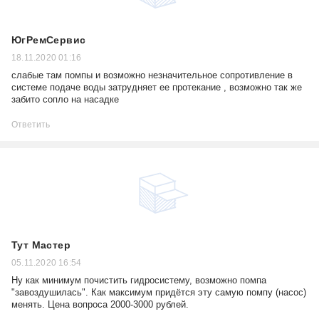
ЮгРемСервис
18.11.2020 01:16
слабые там помпы и возможно незначительное сопротивление в
системе подаче воды затрудняет ее протекание , возможно так же
забито сопло на насадке
Ответить
Тут Мастер
05.11.2020 16:54
Ну как минимум почистить гидросистему, возможно помпа
"завоздушилась". Как максимум придётся эту самую помпу (насос)
менять. Цена вопроса 2000-3000 рублей.